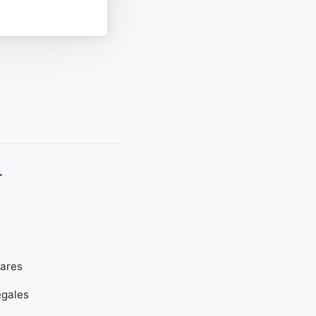
r
gares
égales