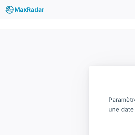
MaxRadar
Paramètr
une date 