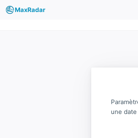
MaxRadar
Paramètr
une date 