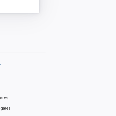
r
gares
égales