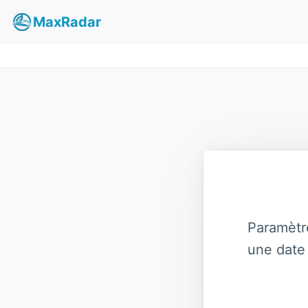
MaxRadar
Paramètr
une date 