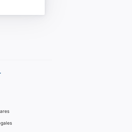
r
gares
égales