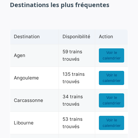
Destinations les plus fréquentes
Destination
Disponibilité
Action
59 trains
Voir le
Agen
calendrier
trouvés
135 trains
Voir le
Angouleme
calendrier
trouvés
34 trains
Voir le
Carcassonne
calendrier
trouvés
53 trains
Voir le
Libourne
calendrier
trouvés