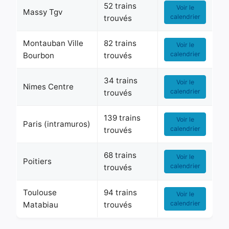
52 trains
Voir le
Massy Tgv
calendrier
trouvés
Montauban Ville
82 trains
Voir le
calendrier
Bourbon
trouvés
34 trains
Voir le
Nimes Centre
calendrier
trouvés
139 trains
Voir le
Paris (intramuros)
calendrier
trouvés
68 trains
Voir le
Poitiers
calendrier
trouvés
Toulouse
94 trains
Voir le
calendrier
Matabiau
trouvés