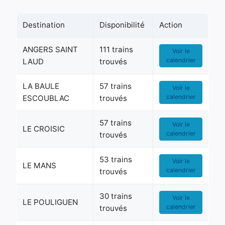
Destination
Disponibilité
Action
ANGERS SAINT
111 trains
Voir le
calendrier
LAUD
trouvés
LA BAULE
57 trains
Voir le
calendrier
ESCOUBLAC
trouvés
57 trains
Voir le
LE CROISIC
calendrier
trouvés
53 trains
Voir le
LE MANS
calendrier
trouvés
30 trains
Voir le
LE POULIGUEN
calendrier
trouvés