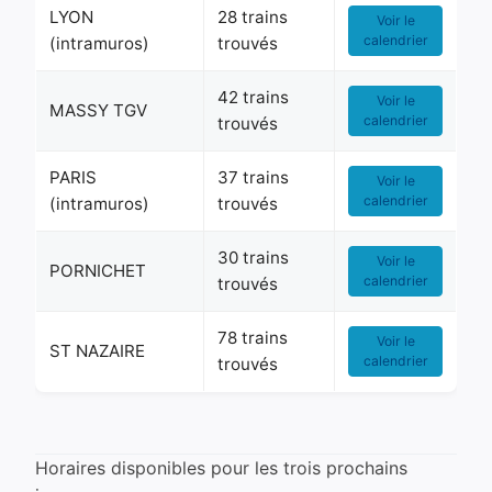
LYON
28 trains
Voir le
calendrier
(intramuros)
trouvés
42 trains
Voir le
MASSY TGV
calendrier
trouvés
PARIS
37 trains
Voir le
calendrier
(intramuros)
trouvés
30 trains
Voir le
PORNICHET
calendrier
trouvés
78 trains
Voir le
ST NAZAIRE
calendrier
trouvés
Horaires disponibles pour les trois prochains