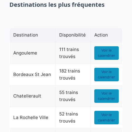
Destinations les plus fréquentes
Destination
Disponibilité
Action
111 trains
Voir le
Angouleme
calendrier
trouvés
182 trains
Voir le
Bordeaux St Jean
calendrier
trouvés
55 trains
Voir le
Chatellerault
calendrier
trouvés
52 trains
Voir le
La Rochelle Ville
calendrier
trouvés