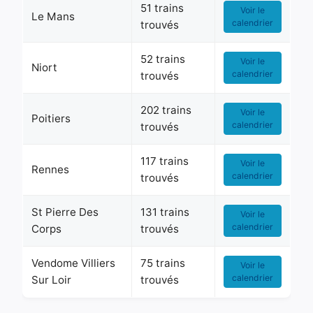
51 trains
Voir le
Le Mans
calendrier
trouvés
52 trains
Voir le
Niort
calendrier
trouvés
202 trains
Voir le
Poitiers
calendrier
trouvés
117 trains
Voir le
Rennes
calendrier
trouvés
St Pierre Des
131 trains
Voir le
calendrier
Corps
trouvés
Vendome Villiers
75 trains
Voir le
calendrier
Sur Loir
trouvés