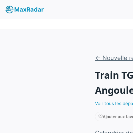
MaxRadar
← Nouvelle r
Train T
Angoul
Voir tous les dép
Ajouter aux fav