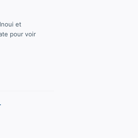
Inoui et
ate pour voir
r