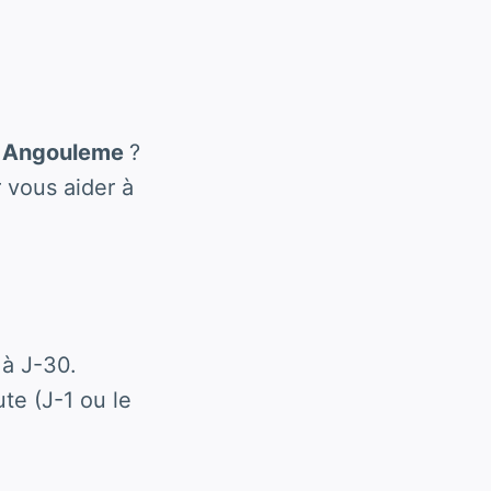
t Angouleme
?
 vous aider à
à J-30.
te (J-1 ou le