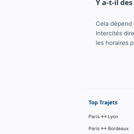
Y a-t-il des
Cela dépend d
Intercités di
les horaires p
Top Trajets
Paris ↔ Lyon
Paris ↔ Bordeaux