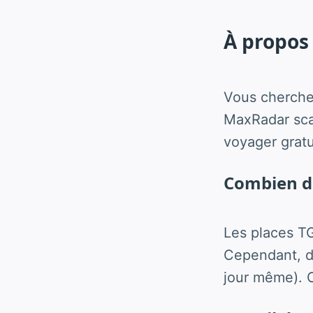
À propos 
Vous cherche
MaxRadar scan
voyager grat
Combien de
Les places T
Cependant, de
jour même). C