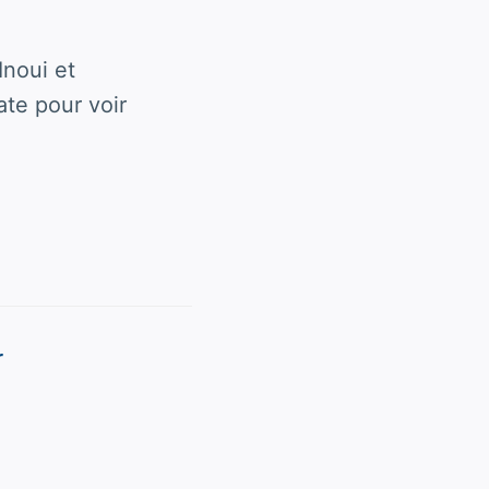
Inoui et
ate pour voir
r