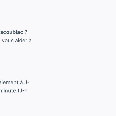
 Escoublac
?
 vous aider à
alement à J-
minute (J-1