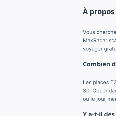
À propos 
Vous cherche
MaxRadar scan
voyager grat
Combien de
Les places T
30. Cependant
ou le jour mê
Y a-t-il des