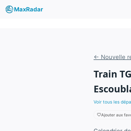
MaxRadar
← Nouvelle r
Train T
Escoubl
Voir tous les dép
Ajouter aux fav