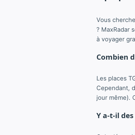
Vous cherche
? MaxRadar sc
à voyager gr
Combien de
Les places T
Cependant, de
jour même). C
Y a-t-il des