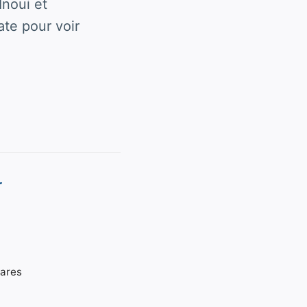
Inoui et
ate pour voir
r
gares