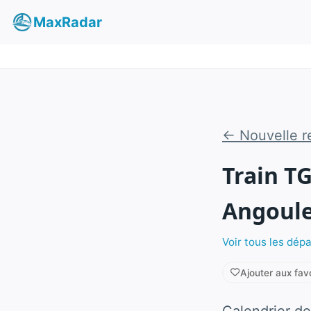
MaxRadar
← Nouvelle r
Train T
Angoul
Voir tous les dép
Ajouter aux fav