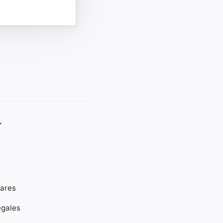
r
gares
égales