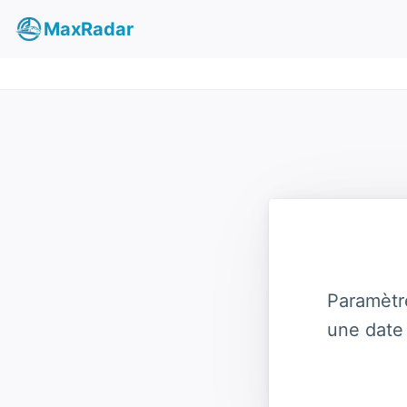
MaxRadar
Paramètr
une date 