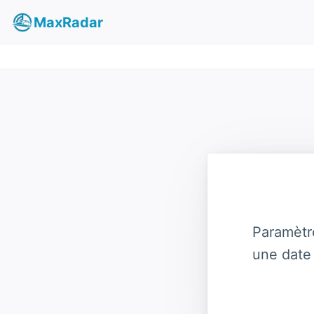
MaxRadar
Paramètr
une date 