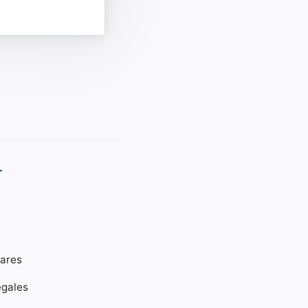
r
gares
égales