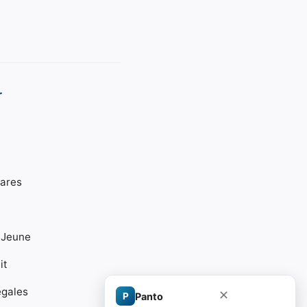
r
gares
 Jeune
it
égales
✕
P
Panto