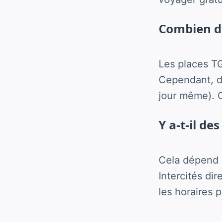
Combien de
Les places T
Cependant, de
jour même). C
Y a-t-il des
Cela dépend d
Intercités di
les horaires p