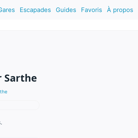
Gares
Escapades
Guides
Favoris
À propos
r Sarthe
rthe
.