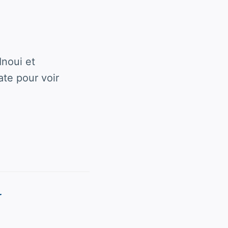
Inoui et
ate pour voir
r