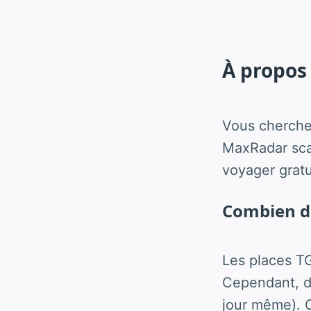
À propos 
Vous cherche
MaxRadar scan
voyager grat
Combien de
Les places T
Cependant, de
jour même). C