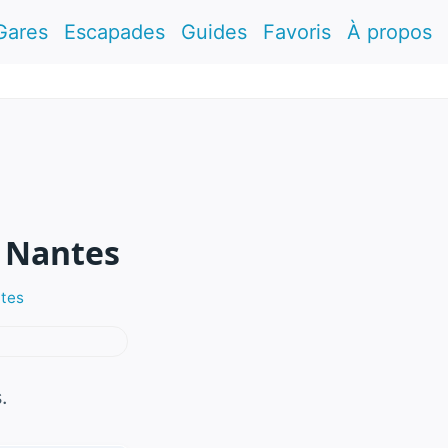
Gares
Escapades
Guides
Favoris
À propos
s Nantes
ntes
.